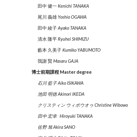
田中 健一 
Kenichi TANAKA
尾川 義雄 
Yoshio OGAWA
田中 綾子 
Ayako TANAKA
清水 隆平 
Ryuhei SHIMIZU
藪本 久美子 
Kumiko YABUMOTO
我謝 賢 
Masaru GAJA
博士前期課程 Master degree
石川 藍子 Aiko ISIKAWA
池田 明徳 Akinori IKEDA
クリスティン ウィボウオゥ Christine Wibowo
田中 宏幸   Hiroyuki TANAKA
佐野 旭 Akira SANO